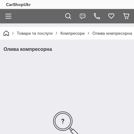
CarShopUkr
Товари та послуги
Компресори
Олива компресорна
Олива компресорна