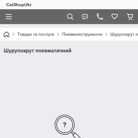
CarShopUkr
Товари та послуги
Пневмоінструменти
Шурупокрут 
Шурупокрут пневматичний