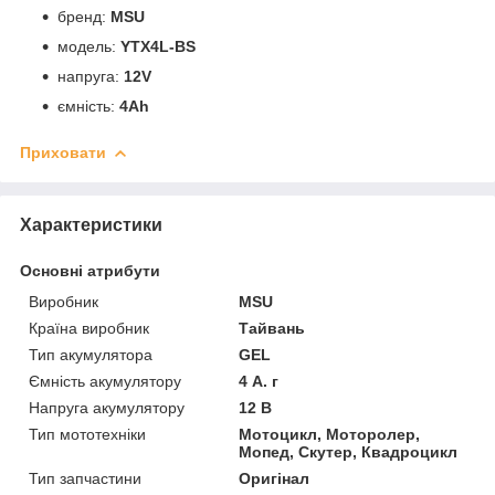
бренд:
MSU
модель:
YTX4L-BS
напруга:
12V
ємність:
4Ah
Приховати
Характеристики
Основні атрибути
Виробник
MSU
Країна виробник
Тайвань
Тип акумулятора
GEL
Ємність акумулятору
4 А. г
Напруга акумулятору
12 В
Тип мототехніки
Мотоцикл, Моторолер,
Мопед, Скутер, Квадроцикл
Тип запчастини
Оригінал