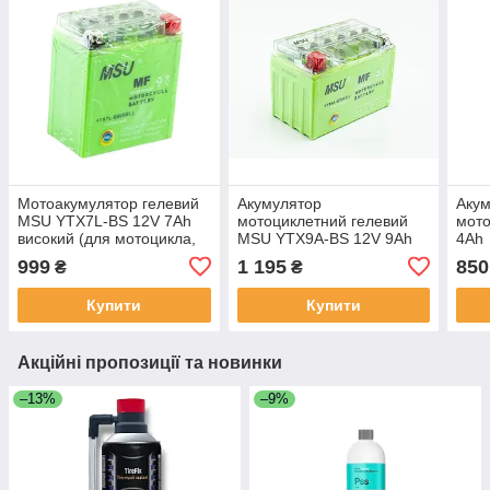
Мотоакумулятор гелевий
Акумулятор
Акум
MSU YTX7L-BS 12V 7Ah
мотоциклетний гелевий
мото
високий (для мотоцикла,
MSU YTX9A-BS 12V 9Ah
4Ah
скутера, квадроцикла)
999
1 195
850
₴
₴
Купити
Купити
Акційні пропозиції та новинки
–13%
–9%