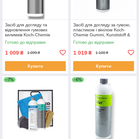
Засіб для догляду та
Засіб для догляду за гумою,
відновлення гумових
пластиком і вінілом Koch-
килимків Koch-Chemie
Chemie Gummi, Kunststoff &
Gummifix 1 л
Vinylpflege 1 л
Готово до відправки
Готово до відправки
1 009
1 019
₴
₴
1 099 ₴
1 100 ₴
Купити
Купити
–7%
–6%