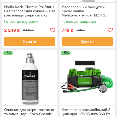
Набір Koch-Chemie Pol Star +
Універсальний очищувач
Leather Star для очищення та
Koch-Chemie
консервації шкіри салону
Mehrzweckreiniger MZR 1 л
авто
для салону авто
Готово до відправки
Готово до відправки
2 249
749
₴
₴
2 415 ₴
800 ₴
Купити
Купити
–6%
–5%
Очисник для шкіри, текстилю
Компресор автомобільний 2
та алькантари Koch-Chemie
циліндри 12В 85 л/хв 360 Вт