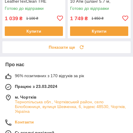
LeatherTexClean THE
10 Атм (шланг 5.7 м,
FINISHER 500 мл
дефлятор)
Готово до відправки
Готово до відправки
1 039
1 749
₴
₴
1 100 ₴
1 850 ₴
Купити
Купити
Показати ще
Про нас
96% позитивних з 170 відгуків за рік
Працює з 23.03.2024
м. Чортків
Тернопільська обл., Чортківський район, село
Білобожниця, вулиця Шевченка, 6, індекс 48530, Чортків,
Україна
Контакти
Сьогодні вихідний