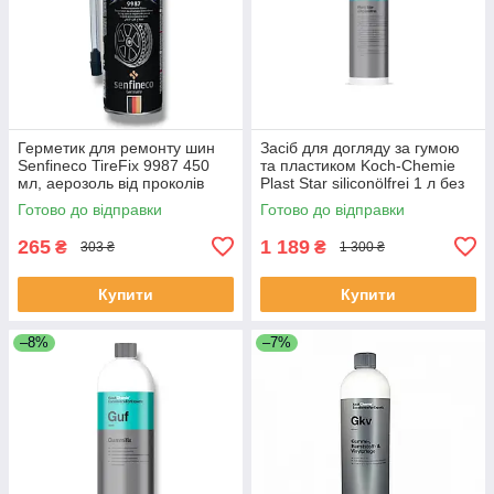
Герметик для ремонту шин
Засіб для догляду за гумою
Senfineco TireFix 9987 450
та пластиком Koch-Chemie
мл, аерозоль від проколів
Plast Star siliconölfrei 1 л без
силікону
Готово до відправки
Готово до відправки
265
1 189
₴
₴
303 ₴
1 300 ₴
Купити
Купити
–8%
–7%