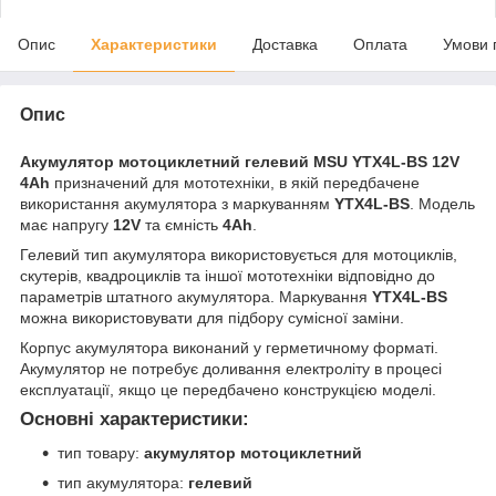
Опис
Характеристики
Доставка
Оплата
Умови 
Опис
Акумулятор мотоциклетний гелевий MSU YTX4L-BS 12V
4Ah
призначений для мототехніки, в якій передбачене
використання акумулятора з маркуванням
YTX4L-BS
. Модель
має напругу
12V
та ємність
4Ah
.
Гелевий тип акумулятора використовується для мотоциклів,
скутерів, квадроциклів та іншої мототехніки відповідно до
параметрів штатного акумулятора. Маркування
YTX4L-BS
можна використовувати для підбору сумісної заміни.
Корпус акумулятора виконаний у герметичному форматі.
Акумулятор не потребує доливання електроліту в процесі
експлуатації, якщо це передбачено конструкцією моделі.
Основні характеристики:
тип товару:
акумулятор мотоциклетний
тип акумулятора:
гелевий