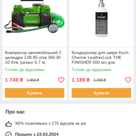
Компресор автомобільний 2
Кондиціонер для шкіри Koch-
циліндри 12В 85 л/хв 360 Вт
Chemie LeatherLock THE
10 Атм (шланг 5.7 м,
FINISHER 500 мл для
дефлятор)
догляду за шкіряними
Готово до відправки
Готово до відправки
поверхнями
1 749
1 189
₴
₴
1 850 ₴
1 250 ₴
Купити
Купити
Про нас
96% позитивних з 170 відгуків за рік
Працює з 23.03.2024