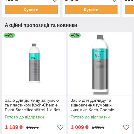
Купити
Купити
Акційні пропозиції та новинки
–9%
–8%
Засіб для догляду за гумою
Засіб для догляду та
та пластиком Koch-Chemie
відновлення гумових
Plast Star siliconölfrei 1 л без
килимків Koch-Chemie
силікону
Gummifix 1 л
Готово до відправки
Готово до відправки
1 189
1 009
₴
₴
1 300 ₴
1 099 ₴