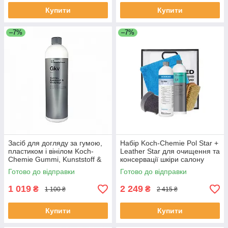
Купити
Купити
–7%
–7%
Засіб для догляду за гумою,
Набір Koch-Chemie Pol Star +
пластиком і вінілом Koch-
Leather Star для очищення та
Chemie Gummi, Kunststoff &
консервації шкіри салону
Vinylpflege 1 л
авто
Готово до відправки
Готово до відправки
1 019
2 249
₴
₴
1 100 ₴
2 415 ₴
Купити
Купити