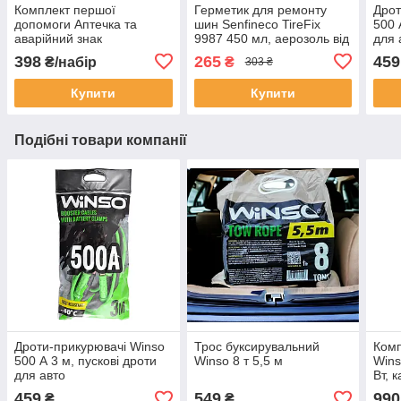
Комплект першої
Герметик для ремонту
Дрот
допомоги Аптечка та
шин Senfineco TireFix
500 
аварійний знак
9987 450 мл, аерозоль від
для 
проколів
398
265
459
₴/набір
₴
303 ₴
Купити
Купити
Подібні товари компанії
Дроти-прикурювачі Winso
Трос буксирувальний
Комп
500 А 3 м, пускові дроти
Winso 8 т 5,5 м
Wins
для авто
Вт, 
459
549
990
₴
₴