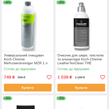
–6%
–6%
Універсальний очищувач
Очисник для шкіри, текстилю
Koch-Chemie
та алькантари Koch-Chemie
Mehrzweckreiniger MZR 1 л
LeatherTexClean THE
для салону авто
FINISHER 500 мл
Готово до відправки
Готово до відправки
749
1 039
₴
₴
800 ₴
1 100 ₴
Купити
Купити
–5%
–5%