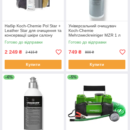
Набір Koch-Chemie Pol Star +
Універсальний очищувач
Leather Star для очищення та
Koch-Chemie
консервації шкіри салону
Mehrzweckreiniger MZR 1 л
авто
для салону авто
Готово до відправки
Готово до відправки
2 249
749
₴
₴
2 415 ₴
800 ₴
Купити
Купити
–6%
–5%