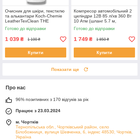
Очисник для шкіри, текстилю
Компресор автомобільний 2
та алькантари Koch-Chemie
циліндри 12В 85 л/хв 360 Вт
LeatherTexClean THE
10 Атм (шланг 5.7 м,
FINISHER 500 мл
дефлятор)
Готово до відправки
Готово до відправки
1 039
1 749
₴
₴
1 100 ₴
1 850 ₴
Купити
Купити
Показати ще
Про нас
96% позитивних з 170 відгуків за рік
Працює з 23.03.2024
м. Чортків
Тернопільська обл., Чортківський район, село
Білобожниця, вулиця Шевченка, 6, індекс 48530, Чортків,
Україна