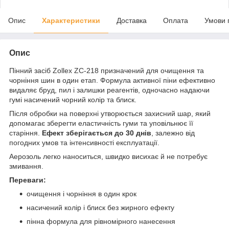
Опис
Характеристики
Доставка
Оплата
Умови 
Опис
Пінний засіб Zollex ZC-218 призначений для очищення та
чорніння шин в один етап. Формула активної піни ефективно
видаляє бруд, пил і залишки реагентів, одночасно надаючи
гумі насичений чорний колір та блиск.
Після обробки на поверхні утворюється захисний шар, який
допомагає зберегти еластичність гуми та уповільнює її
старіння.
Ефект зберігається до 30 днів
, залежно від
погодних умов та інтенсивності експлуатації.
Аерозоль легко наноситься, швидко висихає й не потребує
змивання.
Переваги:
очищення і чорніння в один крок
насичений колір і блиск без жирного ефекту
пінна формула для рівномірного нанесення