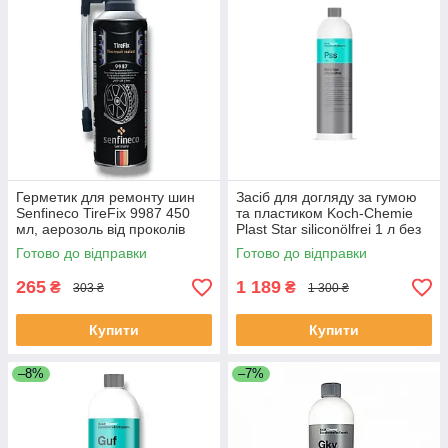
Герметик для ремонту шин
Засіб для догляду за гумою
Senfineco TireFix 9987 450
та пластиком Koch-Chemie
мл, аерозоль від проколів
Plast Star siliconölfrei 1 л без
силікону
Готово до відправки
Готово до відправки
265
1 189
₴
₴
303 ₴
1 300 ₴
Купити
Купити
–8%
–7%