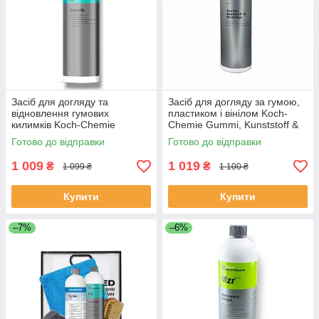
Засіб для догляду та
Засіб для догляду за гумою,
відновлення гумових
пластиком і вінілом Koch-
килимків Koch-Chemie
Chemie Gummi, Kunststoff &
Gummifix 1 л
Vinylpflege 1 л
Готово до відправки
Готово до відправки
1 009
1 019
₴
₴
1 099 ₴
1 100 ₴
Купити
Купити
–7%
–6%