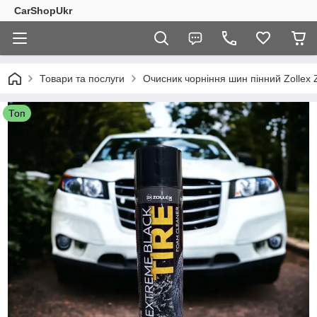
CarShopUkr
Товари та послуги
Очисник чорніння шин пінний Zollex
Топ