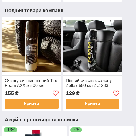
Подібні товари компанії
Очищувач шин пінний Tire
Пінний очисник салону
Foam AXXIS 500 мл
Zollex 650 мл ZC-233
155
129
₴
₴
Купити
Купити
Акційні пропозиції та новинки
–13%
–9%