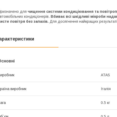
ризначено для
чищення системи кондиціювання та повітро
втомобільних кондиціонерів.
Вбиває всі шкідливі мікроби над
исте повітря без запахів
.
Для досягнення найкращих результатів
арактеристики
Основні
иробник
ATAS
раїна виробник
Італія
ага
0.5 кг
б`єм
0.5 л