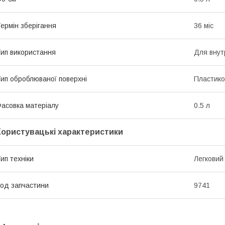
ермін зберігання
36 міс
ип використання
Для внут
ип оброблюваної поверхні
Пластико
асовка матеріалу
0.5 л
Користувацькі характеристики
ип техніки
Легковий
од запчастини
9741