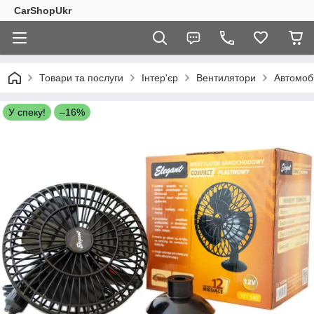
CarShopUkr
Товари та послуги
Інтер'єр
Вентилятори
Автомобі
У спеку!
–16%