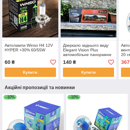
Автолампи Winso H4 12V
Дзеркало заднього виду
Авто
HYPER +30% 60/55W
Elegant Vision Plus
вент
автомобільне панорамне
20 с
крон
60
140
367
₴
₴
шви
Купити
Купити
Акційні пропозиції та новинки
–10%
–10%