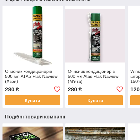
Очисник кондиціонерів
Очисник кондиціонерів
Wins
500 мл ATAS Plak Nawiew
500 мл Atas Plak Nawiew
штор
(Хвоя)
(М'ята)
150×
280
280
120
₴
₴
Купити
Купити
Подібні товари компанії