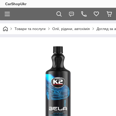
CarShopUkr
Товари та послуги
Олії, рідини, автохімія
Догляд за 