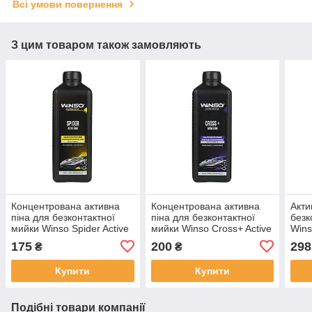
Всі умови повернення
З цим товаром також замовляють
Концентрована активна
Концентрована активна
Акти
піна для безконтактної
піна для безконтактної
безк
мийки Winso Spider Active
мийки Winso Cross+ Active
Wins
Foam 1 л
Foam 1 л
Foam
175
200
298
₴
₴
Купити
Купити
Подібні товари компанії