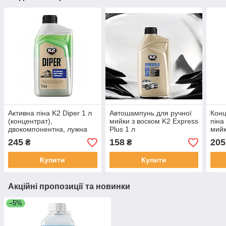
Активна піна K2 Diper 1 л
Автошампунь для ручної
Конц
(концентрат),
мийки з воском K2 Express
піна
двокомпонентна, лужна
Plus 1 л
мийк
Acti
245
158
205
₴
₴
Купити
Купити
Акційні пропозиції та новинки
–5%