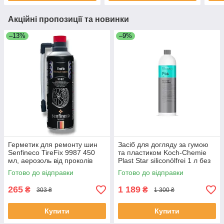
Акційні пропозиції та новинки
–13%
–9%
Герметик для ремонту шин
Засіб для догляду за гумою
Senfineco TireFix 9987 450
та пластиком Koch-Chemie
мл, аерозоль від проколів
Plast Star siliconölfrei 1 л без
силікону
Готово до відправки
Готово до відправки
265
1 189
₴
₴
303 ₴
1 300 ₴
Купити
Купити