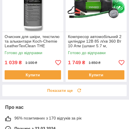
Очисник для шкіри, текстилю
Компресор автомобільний 2
та алькантари Koch-Chemie
циліндри 12В 85 л/хв 360 Вт
LeatherTexClean THE
10 Атм (шланг 5.7 м,
FINISHER 500 мл
дефлятор)
Готово до відправки
Готово до відправки
1 039
1 749
₴
₴
1 100 ₴
1 850 ₴
Купити
Купити
Показати ще
Про нас
96% позитивних з 170 відгуків за рік
Працює з 23.03.2024