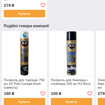
279
₴
Купити
Подібні товари компанії
Поліроль для торпедо 750
Поліроль для бампера і
Очис
мл K2 Polo Cockpit fresh
спойлера 300 мл K2 Bono
Atas
(свіжість)
мл
190
100
279
₴
₴
Купити
Купити