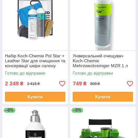
Набір Koch-Chemie Pol Star +
Універсальний очищувач
Leather Star для очищення та
Koch-Chemie
консервації шкіри салону
Mehrzweckreiniger MZR 1 л
авто
для салону авто
Готово до відправки
Готово до відправки
2 249
749
₴
₴
2 415 ₴
800 ₴
Купити
Купити
–6%
–5%