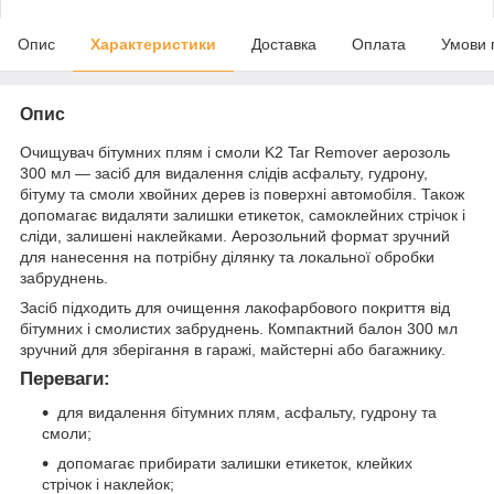
Опис
Характеристики
Доставка
Оплата
Умови 
Опис
Очищувач бітумних плям і смоли K2 Tar Remover аерозоль
300 мл — засіб для видалення слідів асфальту, гудрону,
бітуму та смоли хвойних дерев із поверхні автомобіля. Також
допомагає видаляти залишки етикеток, самоклейних стрічок і
сліди, залишені наклейками. Аерозольний формат зручний
для нанесення на потрібну ділянку та локальної обробки
забруднень.
Засіб підходить для очищення лакофарбового покриття від
бітумних і смолистих забруднень. Компактний балон 300 мл
зручний для зберігання в гаражі, майстерні або багажнику.
Переваги:
для видалення бітумних плям, асфальту, гудрону та
смоли;
допомагає прибирати залишки етикеток, клейких
стрічок і наклейок;