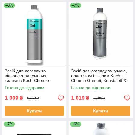
–8%
–7%
Засіб для догляду та
Засіб для догляду за гумою,
відновлення гумових
пластиком і вінілом Koch-
килимків Koch-Chemie
Chemie Gummi, Kunststoff &
Gummifix 1 л
Vinylpflege 1 л
Готово до відправки
Готово до відправки
1 009
1 019
₴
₴
1 099 ₴
1 100 ₴
Купити
Купити
–7%
–6%