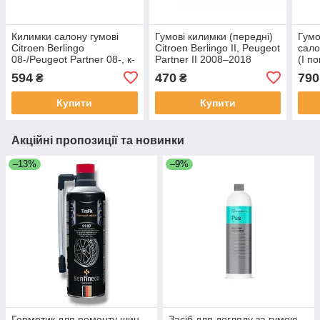
Килимки салону гумові
Гумові килимки (передні)
Гумо
Citroen Berlingo
Citroen Berlingo II, Peugeot
сало
08-/Peugeot Partner 08-, к-
Partner II 2008–2018
(I п
т (4шт.)
(євроклітинка Polytep,
комп
594
470
790
₴
₴
борт 1 см)
Купити
Купити
Акційні пропозиції та новинки
–13%
–9%
Герметик для ремонту шин
Засіб для догляду за гумою