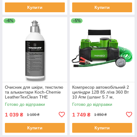
Купити
Купити
–6%
–5%
Очисник для шкіри, текстилю
Компресор автомобільний 2
та алькантари Koch-Chemie
циліндри 12В 85 л/хв 360 Вт
LeatherTexClean THE
10 Атм (шланг 5.7 м,
FINISHER 500 мл
дефлятор)
Готово до відправки
Готово до відправки
1 039
1 749
₴
₴
1 100 ₴
1 850 ₴
Купити
Купити