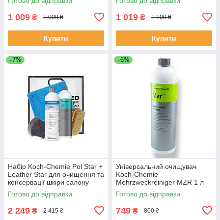
Готово до відправки
Готово до відправки
1 009
1 019
₴
₴
1 099 ₴
1 100 ₴
Купити
Купити
–7%
–6%
Набір Koch-Chemie Pol Star +
Універсальний очищувач
Leather Star для очищення та
Koch-Chemie
консервації шкіри салону
Mehrzweckreiniger MZR 1 л
авто
для салону авто
Готово до відправки
Готово до відправки
2 249
749
₴
₴
2 415 ₴
800 ₴