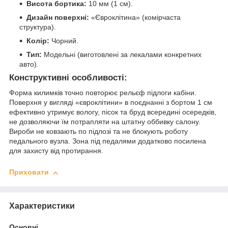
Висота бортика:
10 мм (1 см).
Дизайн поверхні:
«Євроклітина» (комірчаста
структура).
Колір:
Чорний.
Тип:
Модельні (виготовлені за лекалами конкретних
авто).
Конструктивні особливості:
Форма килимків точно повторює рельєф підлоги кабіни.
Поверхня у вигляді «євроклітини» в поєднанні з бортом 1 см
ефективно утримує вологу, пісок та бруд всередині осередків,
не дозволяючи їм потрапляти на штатну оббивку салону.
Вироби не ковзають по підлозі та не блокують роботу
педального вузла. Зона під педалями додатково посилена
для захисту від протирання.
Приховати
Характеристики
Основні