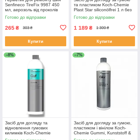
Senfineco TireFix 9987 450
та пластиком Koch-Chemie
мл, аерозоль від проколів
Plast Star siliconölfrei 1 л без
силікону
Готово до відправки
Готово до відправки
265
1 189
₴
₴
303 ₴
1 300 ₴
Купити
Купити
–8%
–7%
Засіб для догляду та
Засіб для догляду за гумою,
відновлення гумових
пластиком і вінілом Koch-
килимків Koch-Chemie
Chemie Gummi, Kunststoff &
Gummifix 1 л
Vinylpflege 1 л