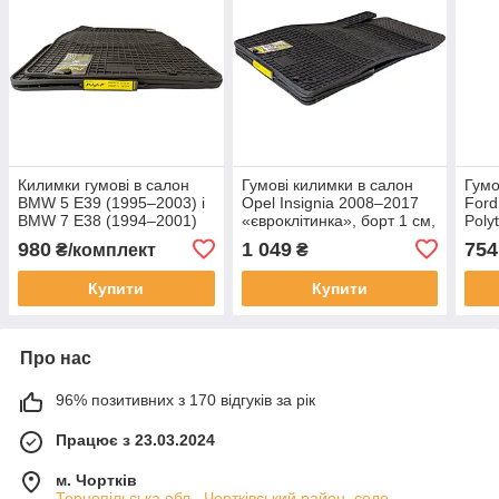
Килимки гумові в салон
Гумові килимки в салон
Гумо
BMW 5 E39 (1995–2003) і
Opel Insignia 2008–2017
Ford
BMW 7 E38 (1994–2001)
«євроклітинка», борт 1 см,
Poly
комплект 4 штуки
комплект 4 шт
борт
980
1 049
754
₴/комплект
₴
шт
Купити
Купити
Про нас
96% позитивних з 170 відгуків за рік
Працює з 23.03.2024
м. Чортків
Тернопільська обл., Чортківський район, село