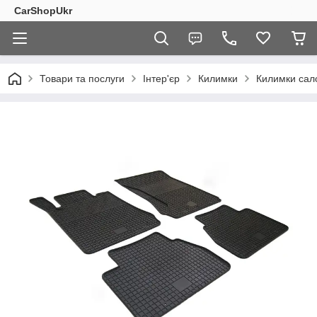
CarShopUkr
Товари та послуги
Інтер'єр
Килимки
Килимки сал