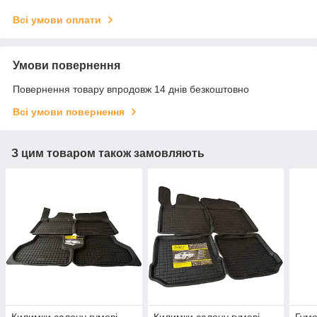
Всі умови оплати
Умови повернення
Повернення товару впродовж 14 днів безкоштовно
Всі умови повернення
З цим товаром також замовляють
Килимки салону гумові
Килимки салону гумові
Гумо