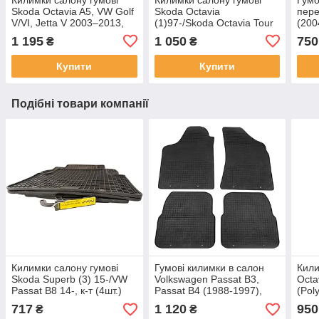
Skoda Octavia A5, VW Golf
Skoda Octavia
пере
V/VI, Jetta V 2003–2013,
(1)97-/Skoda Octavia Tour
(200
борт 2.5 см, 4 шт
00-/VW Golf IV 97,(BIG
B6 (
1 195
1 050
750
₴
₴
BOARD), к-т (4шт.)
Купити
Купити
Подібні товари компанії
Килимки салону гумові
Гумові килимки в салон
Кили
Skoda Superb (3) 15-/VW
Volkswagen Passat B3,
Octa
Passat B8 14-, к-т (4шт.)
Passat B4 (1988-1997),
(Pol
комплект 4 шт.
шт)
717
1 120
950
₴
₴