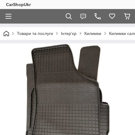
CarShopUkr
Товари та послуги
Інтер'єр
Килимки
Килимки сал