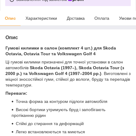
Опис
Характеристики
Доставка
Оплата
Умови п
Опис
Гумові килимки в салон (комплект 4 шт.) для Skoda
Octavia, Octavia Tour та Volkswagen Golf 4
Ці гумові килимки призначені для точної установки в салон
автомобілів
Skoda Octavia (1997–), Skoda Octavia Tour (з
2000 р.) та Volkswagen Golf 4 (1997–2004 рр.)
. Виготовлені з
міцної зносостійкої гуми, стійкої до вологи, бруду та перепадів
температури.
Переваги:
Точна форма за контуром підлоги автомобіля
Високі бортики утримують бруд і запобігають
протіканню рідин
Стійкі до стирання та деформацій
Легко встановлюються та миються