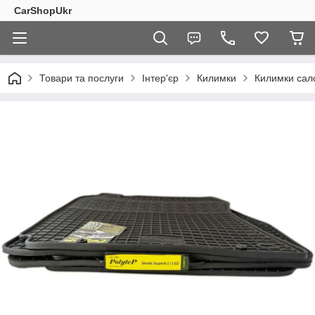
CarShopUkr
Товари та послуги
Інтер'єр
Килимки
Килимки сал