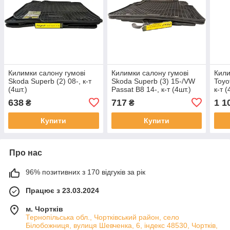
Килимки салону гумові
Килимки салону гумові
Кили
Skoda Superb (2) 08-, к-т
Skoda Superb (3) 15-/VW
Toyo
(4шт.)
Passat B8 14-, к-т (4шт.)
к-т (
638
717
1 1
₴
₴
Купити
Купити
Про нас
96% позитивних з 170 відгуків за рік
Працює з 23.03.2024
м. Чортків
Тернопільська обл., Чортківський район, село
Білобожниця, вулиця Шевченка, 6, індекс 48530, Чортків,