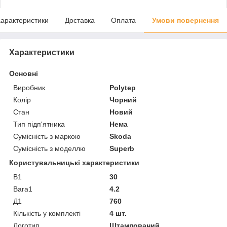
арактеристики
Доставка
Оплата
Умови повернення
Характеристики
Основні
Виробник
Polytep
Колір
Чорний
Стан
Новий
Тип підп'ятника
Нема
Сумісність з маркою
Skoda
Сумісність з моделлю
Superb
Користувальницькі характеристики
В1
30
Вага1
4.2
Д1
760
Кількість у комплекті
4 шт.
Логотип
Штампований