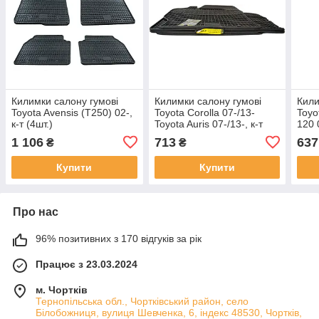
Килимки салону гумові
Килимки салону гумові
Кили
Toyota Avensis (T250) 02-,
Toyota Corolla 07-/13-
Toyo
к-т (4шт.)
Toyota Auris 07-/13-, к-т
120 
(4шт.)
470 0
1 106
713
637
₴
₴
Купити
Купити
Про нас
96% позитивних з 170 відгуків за рік
Працює з 23.03.2024
м. Чортків
Тернопільська обл., Чортківський район, село
Білобожниця, вулиця Шевченка, 6, індекс 48530, Чортків,