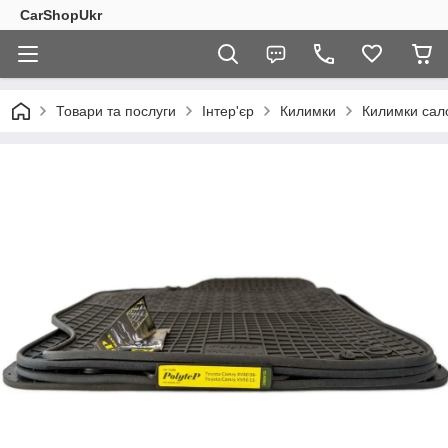
CarShopUkr
Товари та послуги
Інтер'єр
Килимки
Килимки сал