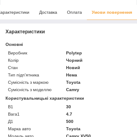
арактеристики
Доставка
Оплата
Умови повернення
Характеристики
Основні
Виробник
Polytep
Колір
Чорний
Стан
Новий
Тип підп'ятника
Нема
Сумісність з маркою
Toyota
Сумісність з моделлю
Camry
Користувальницькі характеристики
В1
30
Вага1
4.7
Д1
500
Марка авто
Toyota
Модель авто
Camry XV50