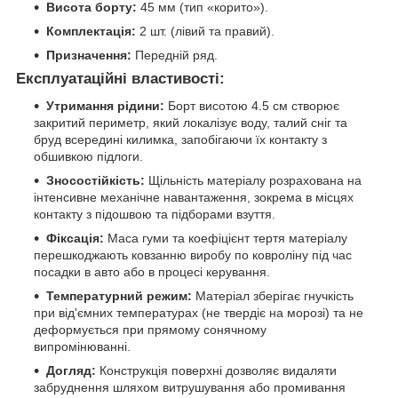
Висота борту:
45 мм (тип «корито»).
Комплектація:
2 шт. (лівий та правий).
Призначення:
Передній ряд.
Експлуатаційні властивості:
Утримання рідини:
Борт висотою 4.5 см створює
закритий периметр, який локалізує воду, талий сніг та
бруд всередині килимка, запобігаючи їх контакту з
обшивкою підлоги.
Зносостійкість:
Щільність матеріалу розрахована на
інтенсивне механічне навантаження, зокрема в місцях
контакту з підошвою та підборами взуття.
Фіксація:
Маса гуми та коефіцієнт тертя матеріалу
перешкоджають ковзанню виробу по ковроліну під час
посадки в авто або в процесі керування.
Температурний режим:
Матеріал зберігає гнучкість
при від'ємних температурах (не твердіє на морозі) та не
деформується при прямому сонячному
випромінюванні.
Догляд:
Конструкція поверхні дозволяє видаляти
забруднення шляхом витрушування або промивання