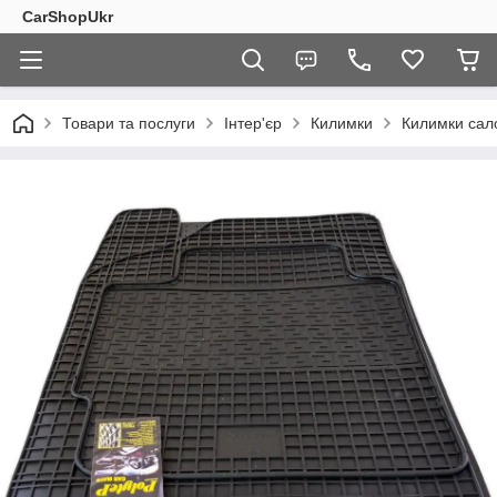
CarShopUkr
Товари та послуги
Інтер'єр
Килимки
Килимки сал