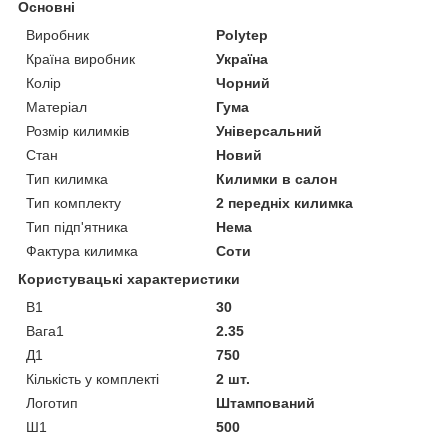
Основні
Виробник
Polytep
Країна виробник
Україна
Колір
Чорний
Матеріал
Гума
Розмір килимків
Універсальний
Стан
Новий
Тип килимка
Килимки в салон
Тип комплекту
2 передніх килимка
Тип підп'ятника
Нема
Фактура килимка
Соти
Користувацькі характеристики
В1
30
Вага1
2.35
Д1
750
Кількість у комплекті
2 шт.
Логотип
Штампований
Ш1
500