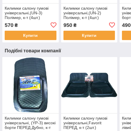
Килимки салону гумові
Килимки салону гумові
Кили
універсальні,(UN-3)
універсальні,(UN-2)
унів
Полімер, к-т (4шт.)
Полімер, к-т (4шт.)
борт
570
950
490
₴
₴
Купити
Купити
Подібні товари компанії
Килимки салону гумові
Килимки салону гумові
Кили
універсальні, (YP-3) високі
універсальні,Favorit
унів
борти ПЕРЕД Дубно, к-т
ПЕРЕД, к-т (2шт.)
ліви