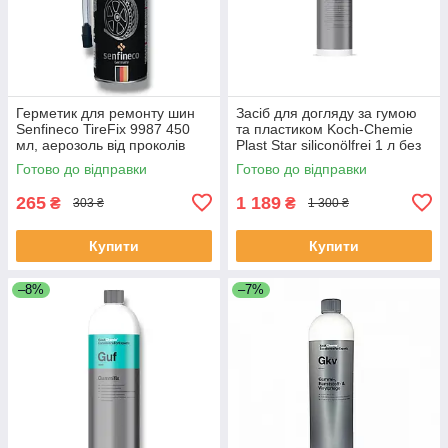
Герметик для ремонту шин
Засіб для догляду за гумою
Senfineco TireFix 9987 450
та пластиком Koch-Chemie
мл, аерозоль від проколів
Plast Star siliconölfrei 1 л без
силікону
Готово до відправки
Готово до відправки
265
1 189
₴
₴
303 ₴
1 300 ₴
Купити
Купити
–8%
–7%