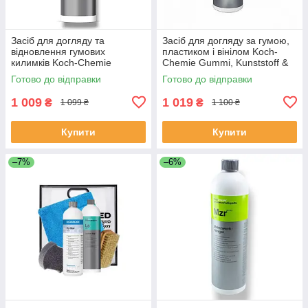
Засіб для догляду та
Засіб для догляду за гумою,
відновлення гумових
пластиком і вінілом Koch-
килимків Koch-Chemie
Chemie Gummi, Kunststoff &
Gummifix 1 л
Vinylpflege 1 л
Готово до відправки
Готово до відправки
1 009
1 019
₴
₴
1 099 ₴
1 100 ₴
Купити
Купити
–7%
–6%