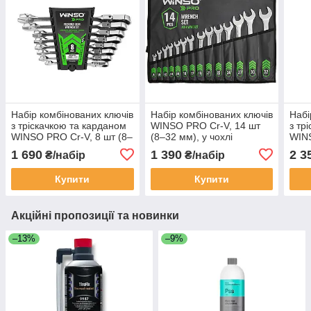
Набір комбінованих ключів
Набір комбінованих ключів
Набі
з тріскачкою та карданом
WINSO PRO Cr-V, 14 шт
з тр
WINSO PRO Cr-V, 8 шт (8–
(8–32 мм), у чохлі
WINS
19 мм), у пластиковому
(7–1
1 690
1 390
2 3
₴/набір
₴/набір
тримачі
Купити
Купити
Акційні пропозиції та новинки
–13%
–9%