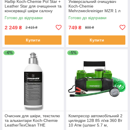
Набір Koch-Chemie Pol Star +
Універсальний очищувач
Leather Star для очищення та
Koch-Chemie
консервації шкіри салону
Mehrzweckreiniger MZR 1 л
авто
для салону авто
Готово до відправки
Готово до відправки
2 249
749
₴
₴
2 415 ₴
800 ₴
Купити
Купити
–6%
–5%
Очисник для шкіри, текстилю
Компресор автомобільний 2
та алькантари Koch-Chemie
циліндри 12В 85 л/хв 360 Вт
LeatherTexClean THE
10 Атм (шланг 5.7 м,
FINISHER 500 мл
дефлятор)