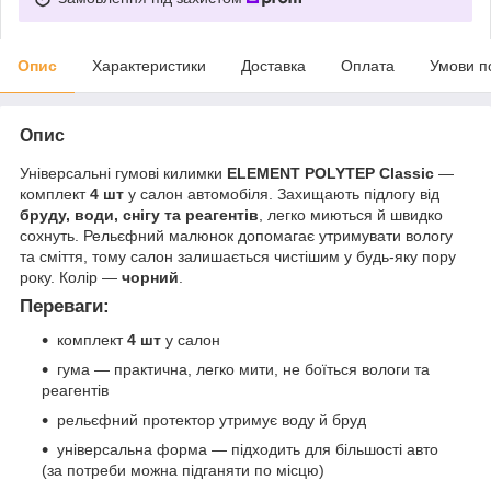
Опис
Характеристики
Доставка
Оплата
Умови п
Опис
Універсальні гумові килимки
ELEMENT POLYTEP Classic
—
комплект
4 шт
у салон автомобіля. Захищають підлогу від
бруду, води, снігу та реагентів
, легко миються й швидко
сохнуть. Рельєфний малюнок допомагає утримувати вологу
та сміття, тому салон залишається чистішим у будь-яку пору
року. Колір —
чорний
.
Переваги:
комплект
4 шт
у салон
гума — практична, легко мити, не боїться вологи та
реагентів
рельєфний протектор утримує воду й бруд
універсальна форма — підходить для більшості авто
(за потреби можна підганяти по місцю)