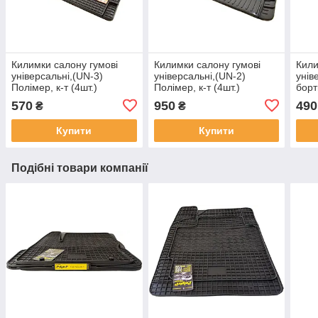
Килимки салону гумові
Килимки салону гумові
Кили
універсальні,(UN-3)
універсальні,(UN-2)
унів
Полімер, к-т (4шт.)
Полімер, к-т (4шт.)
борт
570
950
490
₴
₴
Купити
Купити
Подібні товари компанії