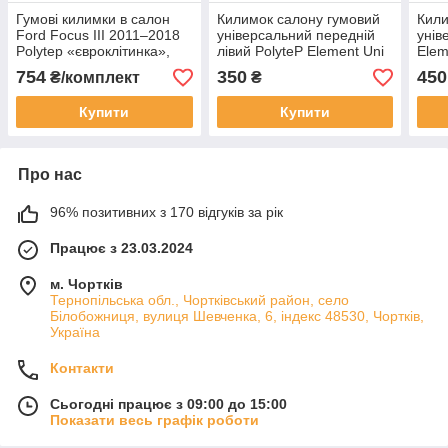
Гумові килимки в салон
Килимок салону гумовий
Кили
Ford Focus III 2011–2018
універсальний передній
унів
Polytep «євроклітинка»,
лівий PolyteP Element Uni
Elem
бортик 1 см, комплект 4
комп
754
350
450
₴/комплект
₴
шт
Купити
Купити
Про нас
96% позитивних з 170 відгуків за рік
Працює з 23.03.2024
м. Чортків
Тернопільська обл., Чортківський район, село
Білобожниця, вулиця Шевченка, 6, індекс 48530, Чортків,
Україна
Контакти
Сьогодні працює з 09:00 до 15:00
Показати весь графік роботи