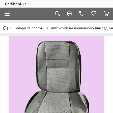
CarShopUkr
Товари та послуги
Авточохли на войлочному підкладі уні