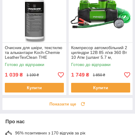
Очисник для шкіри, текстилю
Компресор автомобільний 2
та алькантари Koch-Chemie
циліндри 12В 85 л/хв 360 Вт
LeatherTexClean THE
10 Атм (шланг 5.7 м,
FINISHER 500 мл
дефлятор)
Готово до відправки
Готово до відправки
1 039
1 749
₴
₴
1 100 ₴
1 850 ₴
Купити
Купити
Показати ще
Про нас
96% позитивних з 170 відгуків за рік