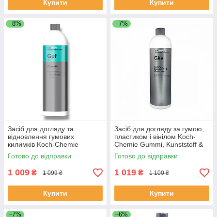
Купити
Купити
–8%
–7%
Засіб для догляду та
Засіб для догляду за гумою,
відновлення гумових
пластиком і вінілом Koch-
килимків Koch-Chemie
Chemie Gummi, Kunststoff &
Gummifix 1 л
Vinylpflege 1 л
Готово до відправки
Готово до відправки
1 009
1 019
₴
₴
1 099 ₴
1 100 ₴
Купити
Купити
–7%
–6%