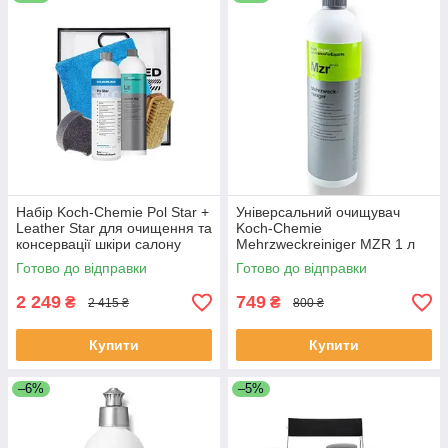
Набір Koch-Chemie Pol Star +
Універсальний очищувач
Leather Star для очищення та
Koch-Chemie
консервації шкіри салону
Mehrzweckreiniger MZR 1 л
авто
для салону авто
Готово до відправки
Готово до відправки
2 249
749
₴
₴
2 415 ₴
800 ₴
Купити
Купити
–6%
–5%