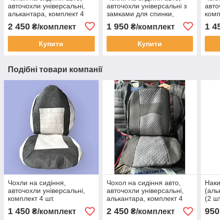
авточохли універсальні,
авточохли універсальні з
авто
алькантара, комплект 4
замками для спинки,
комп
шт.
комплект 4 шт.
2 450
1 950
1 4
₴/комплект
₴/комплект
Купити
Купити
Подібні товари компанії
Чохли на сидіння,
Чохол на сидіння авто,
Наки
авточохли універсальні,
авточохли універсальні,
(аль
комплект 4 шт.
алькантара, комплект 4
(2 ш
шт.
1 450
2 450
950
₴/комплект
₴/комплект