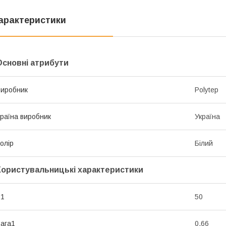
арактеристики
Основні атрибути
иробник
Polytep
раїна виробник
Україна
олір
Білий
Користувальницькі характеристики
В1
50
ага1
0.66