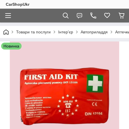
CarShopUkr
Товари та послуги
Інтер'єр
Автоприладдя
Аптечк
Новинка